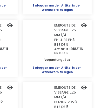
n den
Einloggen
um den Artikel in den
Warenkorb zu legen
E
EMBOUTS DE
25
VISSAGE L.25
MM 1/4
2
PHILLIPS PH3
BTE DE 5
83111
Art.Nr. KS9183116
KS TOOLS
Verpackung : Box
n den
Einloggen
um den Artikel in den
Warenkorb zu legen
E
EMBOUTS DE
25
VISSAGE L.25
MM 1/4
Z2
POZIDRIV PZ3
BTE DE 5