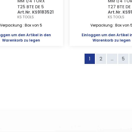
MM 1/4 TORX
MM 1/4 TO
T25 BTE DE 5
T27 BTE DE
Art.Nr. KS9183521
Art.Nr. KS
KS TOOLS
KS TOOLS
Verpackung : Box von 5
Verpackung : Box von 
oggen
um den Artikel in den
Einloggen
um den Artikel i
Warenkorb zu legen
Warenkorb zu legen
1
2
...
5