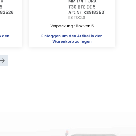
RX
MM 1/4 TORX
 5
T30 BTE DE 5
9183526
Art.Nr. KS9183531
KS TOOLS
5
Verpackung : Box von 5
n den
Einloggen
um den Artikel in den
Warenkorb zu legen