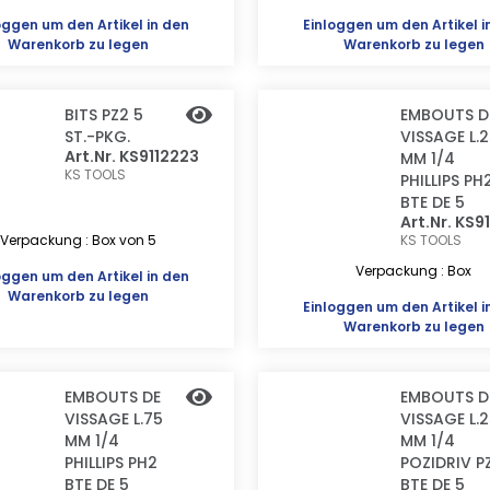
oggen
um den Artikel in den
Einloggen
um den Artikel i
Warenkorb zu legen
Warenkorb zu legen
BITS PZ2 5
EMBOUTS D
ST.-PKG.
VISSAGE L.
Art.Nr. KS9112223
MM 1/4
KS TOOLS
PHILLIPS PH
BTE DE 5
Art.Nr. KS91
Verpackung : Box von 5
KS TOOLS
Verpackung : Box
oggen
um den Artikel in den
Warenkorb zu legen
Einloggen
um den Artikel i
Warenkorb zu legen
EMBOUTS DE
EMBOUTS D
VISSAGE L.75
VISSAGE L.
MM 1/4
MM 1/4
PHILLIPS PH2
POZIDRIV P
BTE DE 5
BTE DE 5