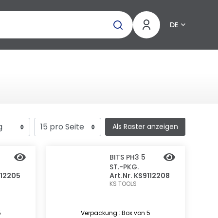
DE
Als Raster anzeigen
BITS PH3 5
ST.-PKG.
112205
Art.Nr. KS9112208
KS TOOLS
5
Verpackung : Box von 5