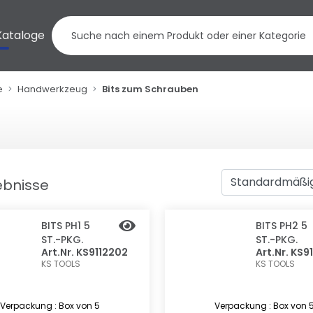
Kataloge
e
Handwerkzeug
Bits zum Schrauben
ebnisse
BITS PH1 5
BITS PH2 5
ST.-PKG.
ST.-PKG.
Art.Nr. KS9112202
Art.Nr. KS9
KS TOOLS
KS TOOLS
Verpackung : Box von 5
Verpackung : Box von 