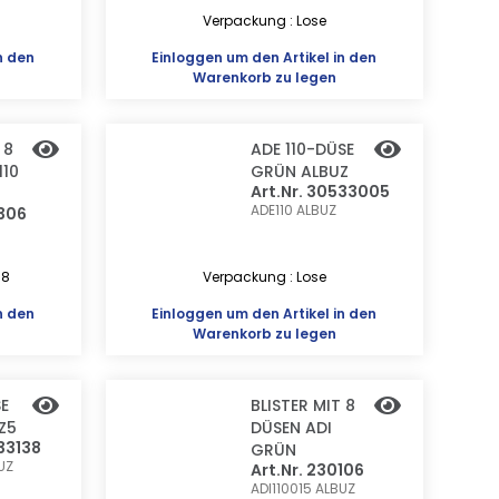
Verpackung : Lose
n den
Einloggen
um den Artikel in den
Warenkorb zu legen
 8
ADE 110-DÜSE
110
GRÜN ALBUZ
Art.Nr. 30533005
ADE110
ALBUZ
0306
 8
Verpackung : Lose
n den
Einloggen
um den Artikel in den
Warenkorb zu legen
SE
BLISTER MIT 8
Z5
DÜSEN ADI
33138
GRÜN
UZ
Art.Nr. 230106
ADI110015
ALBUZ