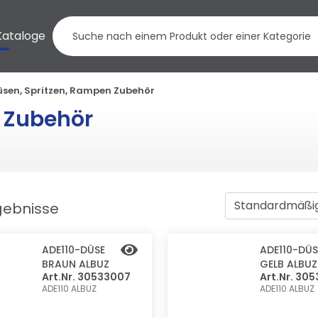
Kataloge
üsen, Spritzen, Rampen Zubehör
 Zubehör
rgebnisse
ADE110-DÜSE
ADE110-DÜS
BRAUN ALBUZ
GELB ALBUZ
Art.Nr. 30533007
Art.Nr. 30
ADE110
ALBUZ
ADE110
ALBUZ