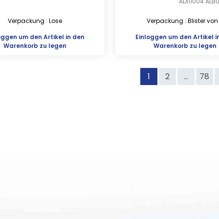
ADI11004
ALB
Verpackung : Lose
Verpackung : Blister von
oggen
um den Artikel in den
Einloggen
um den Artikel i
Warenkorb zu legen
Warenkorb zu legen
1
2
...
78