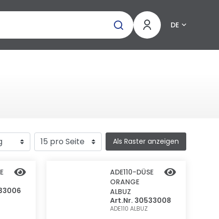
DE
Als Raster anzeigen
E
ADE110-DÜSE
ORANGE
533006
ALBUZ
Art.Nr. 30533008
ADE110
ALBUZ