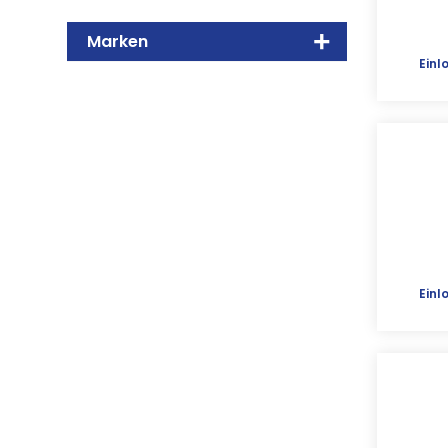
Marken
Einl
Einl