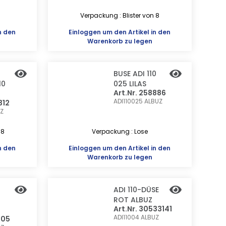
Verpackung : Blister von 8
n den
Einloggen
um den Artikel in den
Warenkorb zu legen
BUSE ADI 110
10
025 LILAS
Art.Nr. 258886
ADI110025
ALBUZ
312
Z
 8
Verpackung : Lose
n den
Einloggen
um den Artikel in den
Warenkorb zu legen
ADI 110-DÜSE
ROT ALBUZ
Art.Nr. 30533141
ADI11004
ALBUZ
105