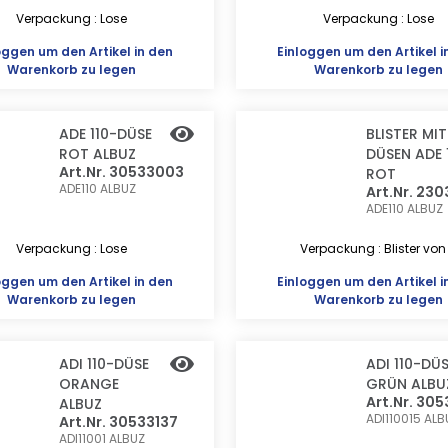
Verpackung : Lose
Verpackung : Lose
oggen
um den Artikel in den
Einloggen
um den Artikel i
Warenkorb zu legen
Warenkorb zu legen
ADE 110-DÜSE
BLISTER MIT
ROT ALBUZ
DÜSEN ADE 
Art.Nr. 30533003
ROT
ADE110
ALBUZ
Art.Nr. 23
ADE110
ALBUZ
Verpackung : Lose
Verpackung : Blister von
oggen
um den Artikel in den
Einloggen
um den Artikel i
Warenkorb zu legen
Warenkorb zu legen
ADI 110-DÜSE
ADI 110-DÜ
ORANGE
GRÜN ALBU
Art.Nr. 305
ALBUZ
ADI110015
ALB
Art.Nr. 30533137
ADI11001
ALBUZ