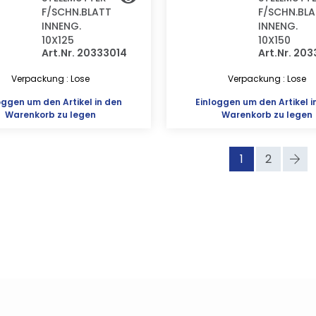
F/SCHN.BLATT
F/SCHN.BL
INNENG.
INNENG.
10X125
10X150
Art.Nr. 20333014
Art.Nr. 20
Verpackung : Lose
Verpackung : Lose
oggen
um den Artikel in den
Einloggen
um den Artikel i
Warenkorb zu legen
Warenkorb zu legen
1
2