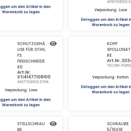
41197108103
S
oggen
um den Artikel in den
Verpackung : Lose
Warenkorb zu legen
Einloggen
um den Artikel i
Warenkorb zu legen
SCHUTZGEHÄ
KOPF
USE FÜR STIHL
SPOLLONA
FS
RE
Art.Nr. 20
FREISCHNEIDE
TECHNI-POW
R0
Art.Nr.
STI41477108100
Verpackung : Karton
41477108100
STIHL
Einloggen
um den Artikel i
Verpackung : Lose
Warenkorb zu legen
oggen
um den Artikel in den
Warenkorb zu legen
STELLSCHRAU
SCHRAUBE
BE
5/16X18