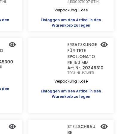
TIHL
41330071007
STIHL
Verpackung : Lose
n den
Einloggen
um den Artikel in den
Warenkorb zu legen
ERSATZKLINGE
TO
FÜR TETE
SPOLLONATO
345300
RE 150 MM
ER
Art.Nr. 20345310
TECHNI-POWER
Verpackung : Lose
n den
Einloggen
um den Artikel in den
Warenkorb zu legen
STELLSCHRAU
BE