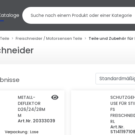
Kataloge
Teile
Freischneider / Motorsensen Teile
Teile und Zubehör für
chneider
ebnisse
METALL-
SCHUTZGE
DEFLEKTOR
USE FÜR STI
D26/24/28M
FS
M
FREISCHNEI
Art.Nr. 20333039
RL
Art.Nr.
STI4119710
Verpackung : Lose