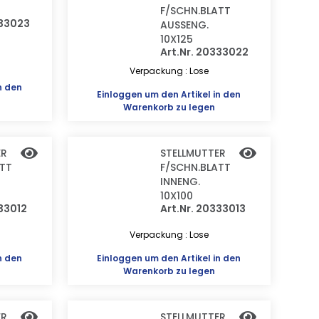
F/SCHN.BLATT
333023
AUSSENG.
10X125
Art.Nr. 20333022
Verpackung : Lose
n den
Einloggen
um den Artikel in den
Warenkorb zu legen
ER
STELLMUTTER
ATT
F/SCHN.BLATT
INNENG.
10X100
333012
Art.Nr. 20333013
Verpackung : Lose
n den
Einloggen
um den Artikel in den
Warenkorb zu legen
ER
STELLMUTTER