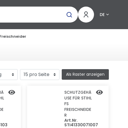
DE
 Freischneider
Als Raster anzeigen
HÄ
SCHUTZGEHÄ
HL
USE FÜR STIHL
FS
DE
FREISCHNEIDE
R
Art.Nr.
8103
STI41330071007