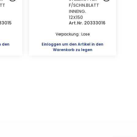
ATT
F/SCHN.BLATT
INNENG.
12X150
333015
Art.Nr. 20333016
Verpackung : Lose
n den
Einloggen
um den Artikel in den
Warenkorb zu legen