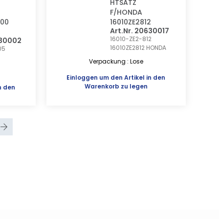
HTSATZ
F/HONDA
300
16010ZE2812
Art.Nr. 20630017
16010-ZE2-812
630002
16010ZE2812
HONDA
05
Verpackung : Lose
Einloggen
um den Artikel in den
Warenkorb zu legen
n den