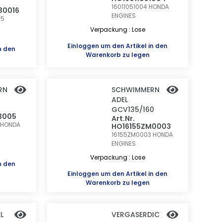
16011051004
HONDA
630016
ENGINES
05
Verpackung : Lose
Einloggen
um den Artikel in den
n den
Warenkorb zu legen
RN
SCHWIMMERN
ADEL
GCV135/160
3005
Art.Nr.
HONDA
HO16155ZM0003
16155ZM0003
HONDA
ENGINES
Verpackung : Lose
n den
Einloggen
um den Artikel in den
Warenkorb zu legen
L
VERGASERDIC