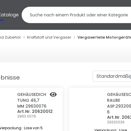
Kataloge
und Zubehör
Kraftstoff und Vergaser
Vergaserteile Motorgerät
ebnisse
GEHÄUSEDICH
GEHÄUSES
TUNG 46,7
RAUBE
MM 29630076
ASP.29320
Art.Nr. 20620012
6
2963.0076
Art.Nr. 20
29320026
Verpackung : Lose von 5
Verpackung : Lose