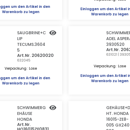
oggen
um den Artikel in den
Einloggen
um den Artikel i
Warenkorb zu legen
Warenkorb zu legen
SAUGBRINE+C
SCHWIMME
LIP
ADEL ASPER
TECUMS.3604
3930520
Art.Nr. 20
5
631021 | 3930
Art.Nr. 20620020
632045
Verpackung : Lose
Verpackung : Lose
Einloggen
um den Artikel i
oggen
um den Artikel in den
Warenkorb zu legen
Warenkorb zu legen
SCHWIMMERG
GEHÄUSE+D
EHÄUSE
HT. HONDA
HONDA
16015-ZE8-
Art.Nr.
005 GX240
HO16015ZE0831