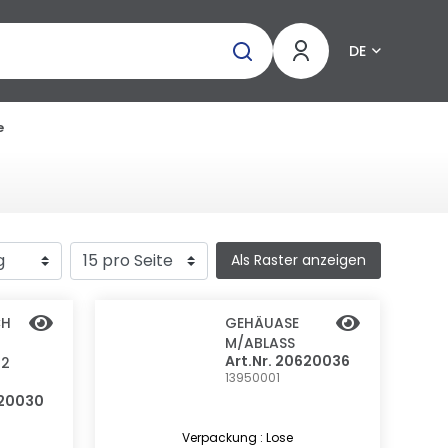
DE
e
Als Raster anzeigen
CH
GEHÄUASE
M/ABLASS
Art.Nr. 20620036
02
13950001
620030
Verpackung : Lose