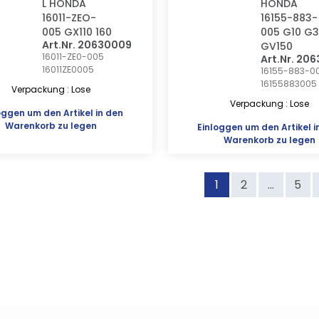
L HONDA
HONDA
16011-ZEO-
16155-883-
005 GX110 160
005 G10 G
Art.Nr. 20630009
GV150
16011-ZE0-005
Art.Nr. 20
16011ZE0005
16155-883-0
16155883005
Verpackung : Lose
Verpackung : Lose
oggen
um den Artikel in den
Warenkorb zu legen
Einloggen
um den Artikel i
Warenkorb zu legen
1
2
...
5