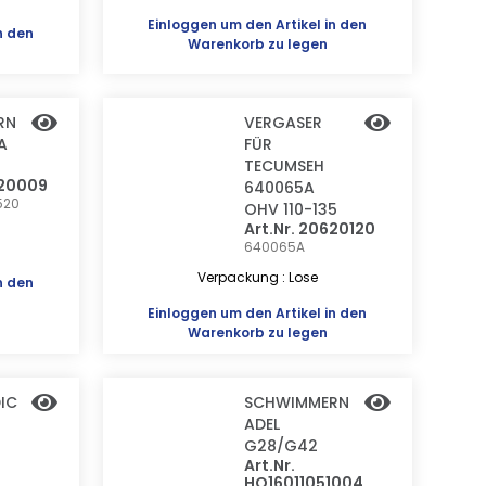
Einloggen
um den Artikel in den
n den
Warenkorb zu legen
RN
VERGASER
A
FÜR
TECUMSEH
620009
640065A
520
OHV 110-135
Art.Nr. 20620120
640065A
Verpackung : Lose
n den
Einloggen
um den Artikel in den
Warenkorb zu legen
IC
SCHWIMMERN
ADEL
G28/G42
Art.Nr.
HO16011051004