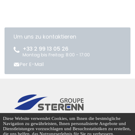
Um uns zu kontaktieren
+33 2 99 13 05 26
Montag bis Freitag: 8:00 - 17:00
Per E-Mail
CENTRADIS © 2026
Diese Website verwendet Cookies, um Ihnen die bestmögliche
Navigation zu gewährleisten, Ihnen personalisierte Angebote und
Dienstleistungen vorzuschlagen und Besuchsstatistiken zu erstellen,
die uns helfen, das Nutzungserlebnis für Sie zu verbessern.