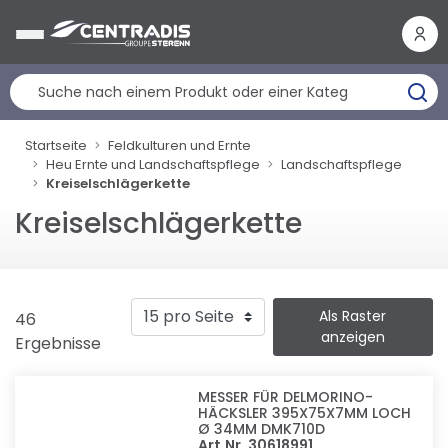
Cookie-Einstellungen
Startseite
Feldkulturen und Ernte
Heu Ernte und Landschaftspflege
Landschaftspflege
Kreiselschlägerkette
Kreiselschlägerkette
Als Raster
46
anzeigen
Ergebnisse
MESSER FÜR DELMORINO-
HÄCKSLER 395X75X7MM LOCH
Ø 34MM DMK710D
Art.Nr. 30618991