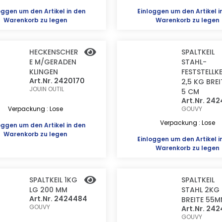
oggen
um den Artikel in den
Einloggen
um den Artikel i
Warenkorb zu legen
Warenkorb zu legen
HECKENSCHER
SPALTKEIL
E M/GERADEN
STAHL-
KLINGEN
FESTSTELLKE
Art.Nr. 2420170
2,5 KG BREI
JOUIN OUTIL
5 CM
Art.Nr. 24
Verpackung : Lose
GOUVY
Verpackung : Lose
oggen
um den Artikel in den
Warenkorb zu legen
Einloggen
um den Artikel i
Warenkorb zu legen
SPALTKEIL 1KG
SPALTKEIL
LG 200 MM
STAHL 2KG
Art.Nr. 2424484
BREITE 55
GOUVY
Art.Nr. 24
GOUVY