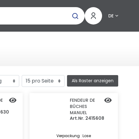
DE
Als Raster anzeigen
DE
FENDEUR DE
BÛCHES
5630
MANUEL
Art.Nr. 2415608
Verpackung : Lose