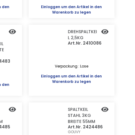
n den
Einloggen
um den Artikel in den
Warenkorb zu legen
DREHSPALTKEI
L 2,5KG
Art.Nr. 2410086
IL
TE
24483
Verpackung : Lose
Einloggen
um den Artikel in den
Warenkorb zu legen
n den
SPALTKEIL
STAHL 3KG
MM
BREITE 55MM
24485
Art.Nr. 2424486
GOUVY