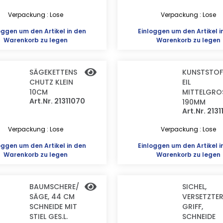
Verpackung : Lose
Verpackung : Lose
oggen
um den Artikel in den
Einloggen
um den Artikel i
Warenkorb zu legen
Warenkorb zu legen
SÄGEKETTENS
KUNSTSTOF
CHUTZ KLEIN
EIL
10CM
MITTELGRO
Art.Nr. 21311070
190MM
Art.Nr. 213
Verpackung : Lose
Verpackung : Lose
oggen
um den Artikel in den
Einloggen
um den Artikel i
Warenkorb zu legen
Warenkorb zu legen
BAUMSCHERE/
SICHEL,
SÄGE, 44 CM
VERSETZTE
SCHNEIDE MIT
GRIFF,
STIEL GES.L.
SCHNEIDE