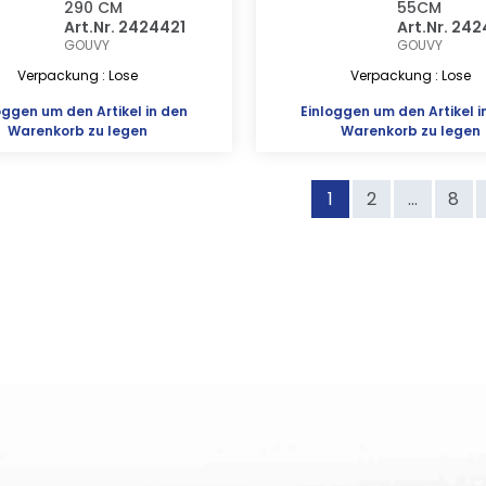
290 CM
55CM
Art.Nr. 2424421
Art.Nr. 24
GOUVY
GOUVY
Verpackung : Lose
Verpackung : Lose
oggen
um den Artikel in den
Einloggen
um den Artikel i
Warenkorb zu legen
Warenkorb zu legen
1
2
...
8