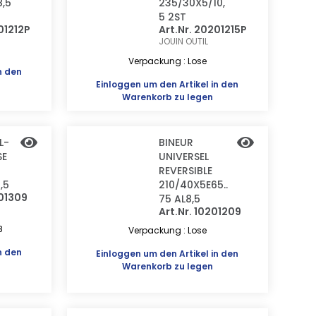
,5
235/30X5/10,
5 2ST
01212P
Art.Nr. 20201215P
JOUIN OUTIL
Verpackung : Lose
n den
Einloggen
um den Artikel in den
Warenkorb zu legen
L-
BINEUR
SE
UNIVERSEL
REVERSIBLE
,5
210/40X5E65..
201309
75 AL8,5
Art.Nr. 10201209
8
Verpackung : Lose
n den
Einloggen
um den Artikel in den
Warenkorb zu legen