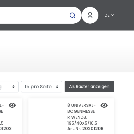
DE
Als Raster anzeigen
L-
8 UNIVERSAL-
SE
BOGENMESSE
R WENDB.
,5
195/40X5/10,5
201203
Art.Nr. 20201206