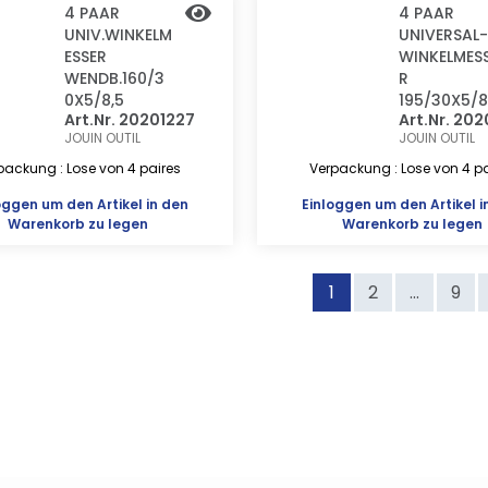
4 PAAR
4 PAAR
UNIV.WINKELM
UNIVERSAL-
ESSER
WINKELMES
WENDB.160/3
R
0X5/8,5
195/30X5/8
Art.Nr. 20201227
Art.Nr. 20
JOUIN OUTIL
JOUIN OUTIL
packung : Lose von 4 paires
Verpackung : Lose von 4 pa
oggen
um den Artikel in den
Einloggen
um den Artikel i
Warenkorb zu legen
Warenkorb zu legen
1
2
...
9