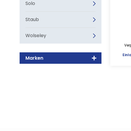
Solo
Staub
Wolseley
Ver
Einl
Marken