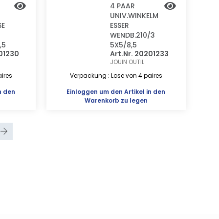
4 PAAR
UNIV.WINKELM
SE
ESSER
WENDB.210/3
,5
5X5/8,5
201230
Art.Nr. 20201233
JOUIN OUTIL
ires
Verpackung : Lose von 4 paires
n den
Einloggen
um den Artikel in den
Warenkorb zu legen