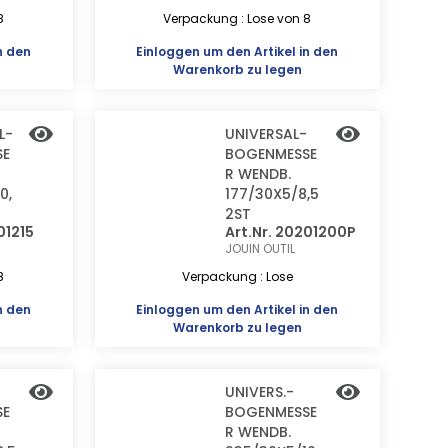
8
Verpackung : Lose von 8
n den
Einloggen
um den Artikel in den
Warenkorb zu legen
L-
UNIVERSAL-
SE
BOGENMESSE
R WENDB.
0,
177/30X5/8,5
2ST
01215
Art.Nr. 20201200P
JOUIN OUTIL
8
Verpackung : Lose
n den
Einloggen
um den Artikel in den
Warenkorb zu legen
UNIVERS.-
SE
BOGENMESSE
R WENDB.