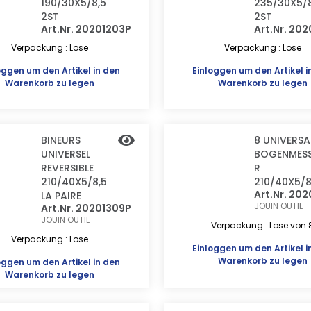
190/30X5/8,5
235/30X5/8
2ST
2ST
Art.Nr. 20201203P
Art.Nr. 202
Verpackung : Lose
Verpackung : Lose
oggen
um den Artikel in den
Einloggen
um den Artikel i
Warenkorb zu legen
Warenkorb zu legen
BINEURS
8 UNIVERSA
UNIVERSEL
BOGENMES
REVERSIBLE
R
210/40X5/8,5
210/40X5/8
Art.Nr. 20
LA PAIRE
JOUIN OUTIL
Art.Nr. 20201309P
JOUIN OUTIL
Verpackung : Lose von 
Verpackung : Lose
Einloggen
um den Artikel i
Warenkorb zu legen
oggen
um den Artikel in den
Warenkorb zu legen