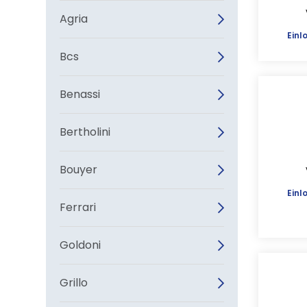
Agria
Einl
Bcs
Benassi
Bertholini
Bouyer
Einl
Ferrari
Goldoni
Grillo