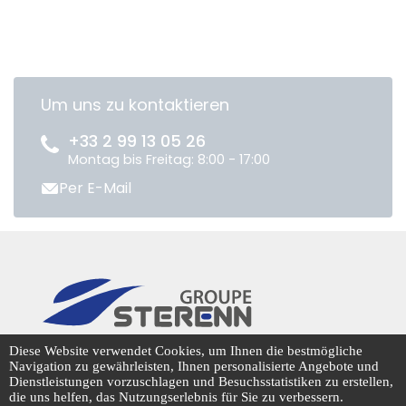
Um uns zu kontaktieren
+33 2 99 13 05 26
Montag bis Freitag: 8:00 - 17:00
Per E-Mail
CENTRADIS © 2026
Diese Website verwendet Cookies, um Ihnen die bestmögliche
Navigation zu gewährleisten, Ihnen personalisierte Angebote und
Dienstleistungen vorzuschlagen und Besuchsstatistiken zu erstellen,
die uns helfen, das Nutzungserlebnis für Sie zu verbessern.
Cookie-Management