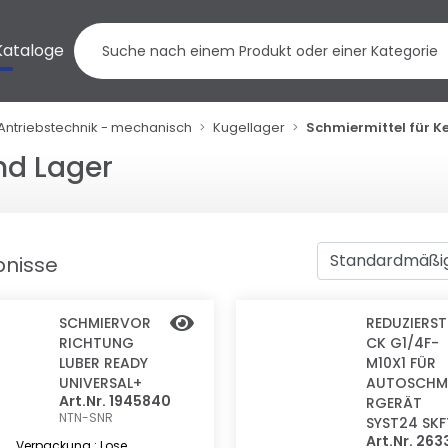
Kataloge
Antriebstechnik - mechanisch
Kugellager
Schmiermittel für K
nd Lager
bnisse
SCHMIERVOR
REDUZIERS
RICHTUNG
CK G1/4F-
LUBER READY
M10X1 FÜR
UNIVERSAL+
AUTOSCHM
Art.Nr. 1945840
RGERÄT
NTN-SNR
SYST24 SK
Art.Nr. 26
Verpackung : Lose