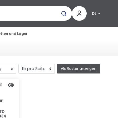
DE
etten und Lager
Als Raster anzeigen
TÜ
IE
FTD
3334