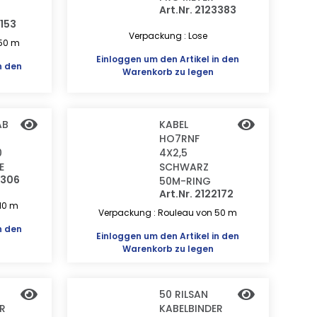
Art.Nr. 2123383
2153
Verpackung : Lose
 50 m
Einloggen
um den Artikel in den
n den
Warenkorb zu legen
AB
KABEL
HO7RNF
0
4X2,5
E
SCHWARZ
3306
50M-RING
Art.Nr. 2122172
10 m
Verpackung : Rouleau von 50 m
n den
Einloggen
um den Artikel in den
Warenkorb zu legen
50 RILSAN
R
KABELBINDER