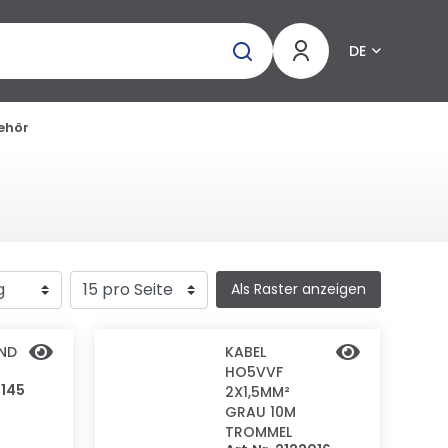
DE
behör
Als Raster anzeigen
ND
KABEL
HO5VVF
0145
2X1,5MM²
GRAU 10M
TROMMEL