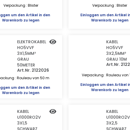
Verpackung : Blister
Verpackung : Blister
oggen
um den Artikel in den
Einloggen
um den Artikel i
Warenkorb zu legen
Warenkorb zu legen
ELEKTROKABEL
KABEL
HO5VVF
HO5VVF
3X1,5MM²
3X2,5MM²
GRAU
GRAU 10M
Art.Nr. 212
50METER
Art.Nr. 2122026
Verpackung : Rouleau von 
packung : Rouleau von 50 m
Einloggen
um den Artikel i
oggen
um den Artikel in den
Warenkorb zu legen
Warenkorb zu legen
KABEL
KABEL
U1000RO2V
U1000RO2V
3X1,5
3X2,5
SCHWARZ
SCHWARZ