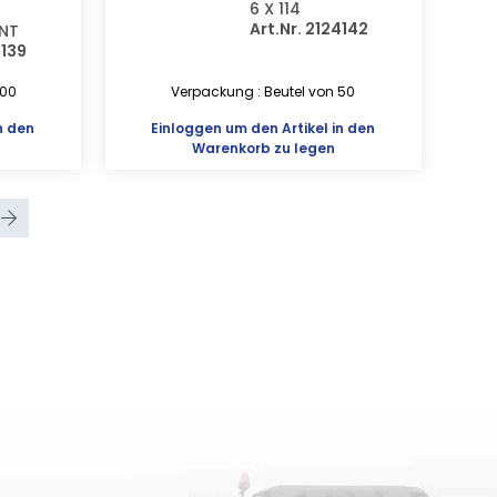
6 X 114
Art.Nr. 2124142
NT
4139
100
Verpackung : Beutel von 50
n den
Einloggen
um den Artikel in den
Warenkorb zu legen