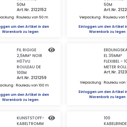
50M
50M
Art.Nr. 2122152
Art.Nr. 212
packung : Rouleau von 50 m
Verpackung : Rouleau von
oggen
um den Artikel in den
Einloggen
um den Artikel i
Warenkorb zu legen
Warenkorb zu legen
FIL RIGIGE
ERDUNGSK
2,5MM² NOIR
EL 35MM²
H07VU
FLEXIBEL - 1
ROULEAU DE
METER ROLL
Art.Nr. 212
100M
Art.Nr. 2121259
Verpackung : Rouleau von 
ackung : Rouleau von 100 m
Einloggen
um den Artikel i
oggen
um den Artikel in den
Warenkorb zu legen
Warenkorb zu legen
KUNSTSTOFF-
100
KABELTROMM
KABELBINDE