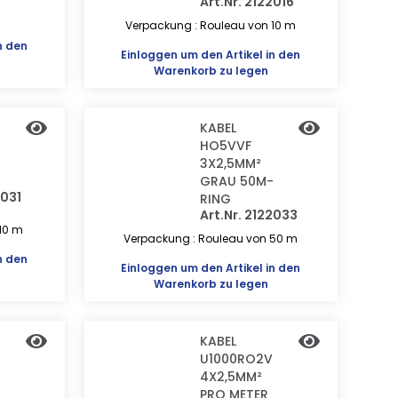
Art.Nr. 2122016
Verpackung : Rouleau von 10 m
n den
Einloggen
um den Artikel in den
Warenkorb zu legen
KABEL
HO5VVF
3X2,5MM²
GRAU 50M-
2031
RING
Art.Nr. 2122033
10 m
Verpackung : Rouleau von 50 m
n den
Einloggen
um den Artikel in den
Warenkorb zu legen
KABEL
U1000RO2V
4X2,5MM²
PRO METER