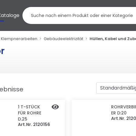
Kataloge
t, Klempnerarbeiten
Gebäudeelektrizität
Hüllen, Kabel und Zu
r
gebnisse
1 T-STÜCK
ROHRVERBI
FÜR ROHRE
ER D:20
Art.Nr. 212
D.25
Art.Nr. 2120156