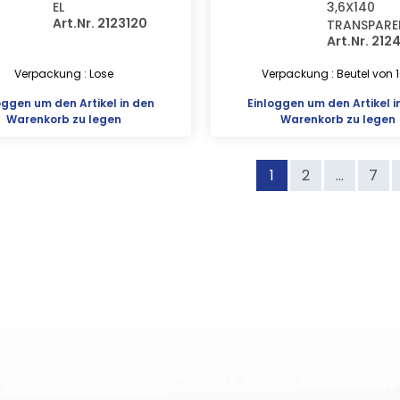
EL
3,6X140
Art.Nr. 2123120
TRANSPARE
Art.Nr. 212
Verpackung : Lose
Verpackung : Beutel von 
oggen
um den Artikel in den
Einloggen
um den Artikel i
Warenkorb zu legen
Warenkorb zu legen
1
2
...
7