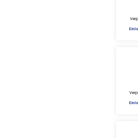
Ver
Einl
Verp
Einl