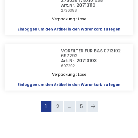
273638 178X101X38
Art.Nr. 20713110
273638S
Verpackung : Lose
Einloggen
um den Artikel in den Warenkorb zu legen
VORFILTER FÜR B&S 0713102
697292
Art.Nr. 20713103
697292
Verpackung : Lose
Einloggen
um den Artikel in den Warenkorb zu legen
1
2
...
5