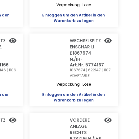
Verpackung : Lose
n den
Einloggen
um den Artikel in den
Warenkorb zu legen
ITZ
WECHSELSPITZ
.
ENSCHAR LI.
B1867674
N./IHF
4166
Art.Nr. 5774167
46 | 1186
1867674 | 622147 | 1187
ADAPTABLE
Verpackung : Lose
n den
Einloggen
um den Artikel in den
Warenkorb zu legen
ITZ
VORDERE
ANLAGE
RECHTS
B737116 N./IHF