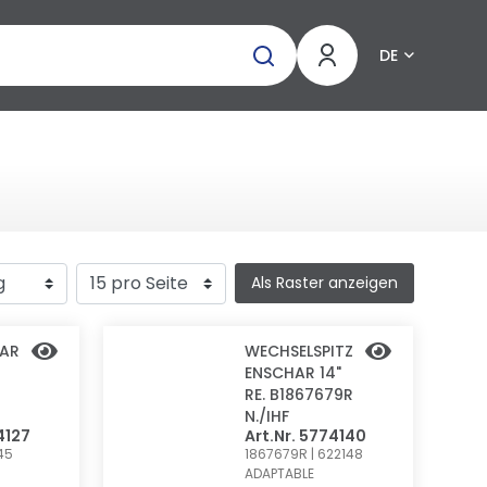
DE
Als Raster anzeigen
R 1
WECHSELSPITZ
ENSCHAR 14"
RE. B1867679R
N./IHF
4127
Art.Nr. 5774140
45
1867679R | 622148
ADAPTABLE