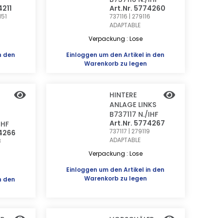
4211
Art.Nr. 5774260
151
737116 | 279116
ADAPTABLE
Verpackung : Lose
n den
Einloggen
um den Artikel in den
Warenkorb zu legen
HINTERE
ANLAGE LINKS
B737117 N./IHF
Art.Nr. 5774267
IHF
737117 | 279119
74266
ADAPTABLE
8
Verpackung : Lose
Einloggen
um den Artikel in den
Warenkorb zu legen
n den