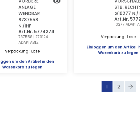
VORDERE
VORSCHÄLE
ANLAGE
STB. RECHT
WENDBAR
G10277 N./
Art.Nr. 57
B737558
10277
ADAPTA
N./IHF
Art.Nr. 5774274
737558 | 279124
Verpackung : Lose
ADAPTABLE
Einloggen
um den Artikel i
Verpackung : Lose
Warenkorb zu legen
oggen
um den Artikel in den
Warenkorb zu legen
1
2