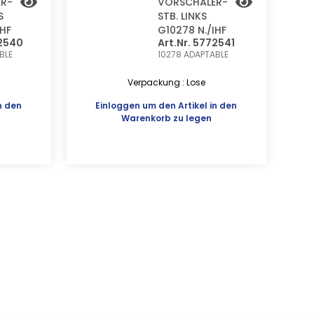
R-
VORSCHÄLER-
S
STB. LINKS
IHF
G10278 N./IHF
72540
Art.Nr. 5772541
BLE
10278
ADAPTABLE
Verpackung : Lose
n den
Einloggen
um den Artikel in den
Warenkorb zu legen