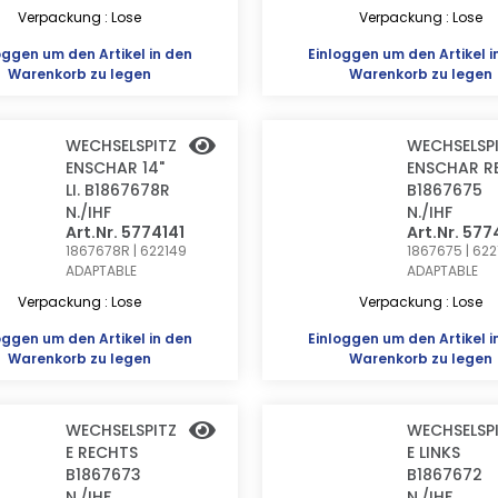
Verpackung : Lose
Verpackung : Lose
oggen
um den Artikel in den
Einloggen
um den Artikel i
Warenkorb zu legen
Warenkorb zu legen
WECHSELSPITZ
WECHSELSP
ENSCHAR 14"
ENSCHAR RE
LI. B1867678R
B1867675
N./IHF
N./IHF
Art.Nr. 5774141
Art.Nr. 577
1867678R | 622149
1867675 | 6221
ADAPTABLE
ADAPTABLE
Verpackung : Lose
Verpackung : Lose
oggen
um den Artikel in den
Einloggen
um den Artikel i
Warenkorb zu legen
Warenkorb zu legen
WECHSELSPITZ
WECHSELSP
E RECHTS
E LINKS
B1867673
B1867672
N./IHF
N./IHF