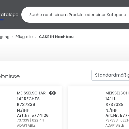
Kataloge
ngung
Pflugteile
CASE IH Nachbau
ebnisse
MEISSELSCHAR 1
MEISSELSCHA
4" RECHTS B
4" LI. B
737339 N
737338 N
./IHF
./IHF
Art.Nr. 5774126
Art.Nr. 577
737339 | 622144
737338 | 6221
ADAPTABLE
ADAPTABLE