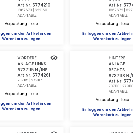
Art.Nr. 5774210
Art.Nr. 577
1867673 | 622150
1867672 | 622
ADAPTABLE
ADAPTABLE
Verpackung : Lose
Verpackung : Lose
oggen
um den Artikel in den
Einloggen
um den Artikel i
Warenkorb zu legen
Warenkorb zu legen
VORDERE
HINTERE
ANLAGE LINKS
ANLAGE
B737115 N./IHF
RECHTS
Art.Nr. 5774261
B737118 N./
737115 | 279117
Art.Nr. 57
ADAPTABLE
737118 | 27911
ADAPTABLE
Verpackung : Lose
Verpackung : Lose
oggen
um den Artikel in den
Warenkorb zu legen
Einloggen
um den Artikel i
Warenkorb zu legen