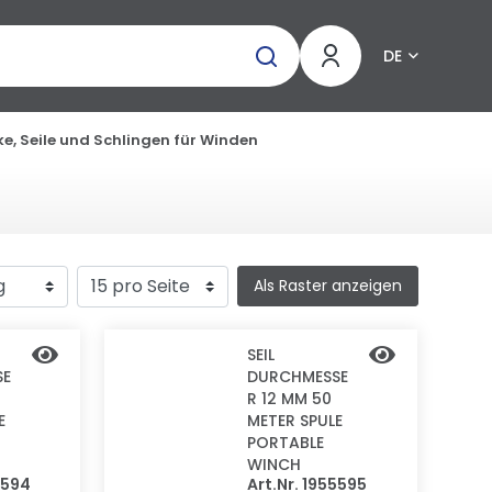
DE
e, Seile und Schlingen für Winden
Als Raster anzeigen
SEIL
SE
DURCHMESSE
R 12 MM 50
E
METER SPULE
PORTABLE
WINCH
5594
Art.Nr. 1955595