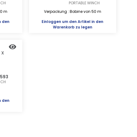
NCH
PORTABLE WINCH
50 m
Verpackung : Bobine von 50 m
n den
Einloggen
um den Artikel in den
Warenkorb zu legen
 X
5593
NCH
n den