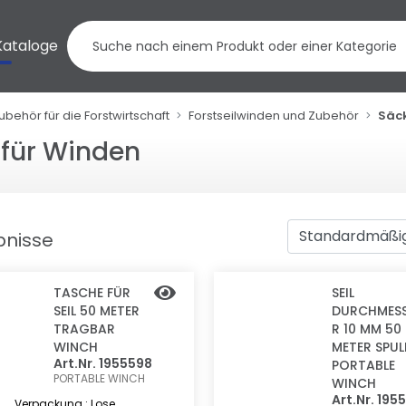
Kataloge
ubehör für die Forstwirtschaft
Forstseilwinden und Zubehör
Säck
 für Winden
bnisse
TASCHE FÜR
SEIL
SEIL 50 METER
DURCHMES
TRAGBAR
R 10 MM 50
WINCH
METER SPUL
Art.Nr. 1955598
PORTABLE
PORTABLE WINCH
WINCH
Art.Nr. 195
Verpackung : Lose