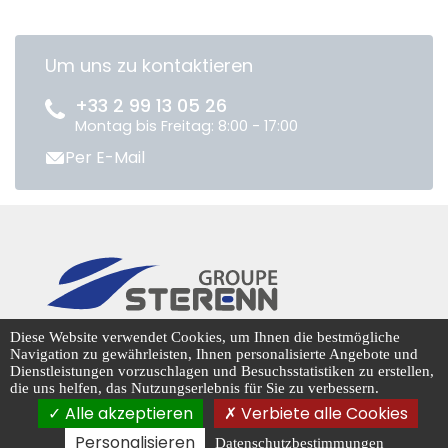
Um uns zu kontaktieren
+33 2 99 13 05 26
Montag bis Freitag: 8:00 - 17:00
Per E-Mail
CENTRADIS © 2026
Diese Website verwendet Cookies, um Ihnen die bestmögliche
Navigation zu gewährleisten, Ihnen personalisierte Angebote und
Dienstleistungen vorzuschlagen und Besuchsstatistiken zu erstellen,
die uns helfen, das Nutzungserlebnis für Sie zu verbessern.
Cookie-Management
Alle akzeptieren
Verbiete alle Cookies
Personalisieren
Datenschutzbestimmungen