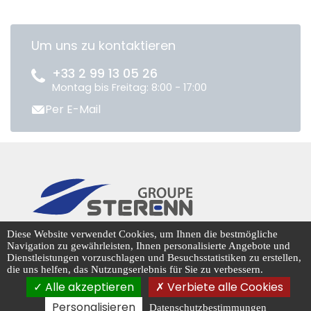
Um uns zu kontaktieren
+33 2 99 13 05 26
Montag bis Freitag: 8:00 - 17:00
Per E-Mail
CENTRADIS © 2026
Diese Website verwendet Cookies, um Ihnen die bestmögliche
Navigation zu gewährleisten, Ihnen personalisierte Angebote und
Dienstleistungen vorzuschlagen und Besuchsstatistiken zu erstellen,
die uns helfen, das Nutzungserlebnis für Sie zu verbessern.
Cookie-Management
Alle akzeptieren
Verbiete alle Cookies
Personalisieren
Datenschutzbestimmungen