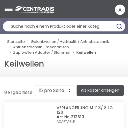
Cookie-Einstellungen
Startseite
Gelenkwellen / Hydraulik / Antriebstechnik
Antriebstechnik - mechanisch
Zapfwellen Adapter / Stummel
Keilwellen
Keilwellen
Als Raster anzeigen
9 Ergebnisse
VERLÄNGERUNG M 1" 3/ 8 LG
120
Art.Nr. 212610
ADAPTABLE