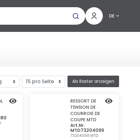
DE
Als Raster anzeigen
N,
RESSORT DE
TENSION DE
COURROIE DE
180
COUPE MTD
D
Art.Nr.
MTD73204099
73204099
MTD