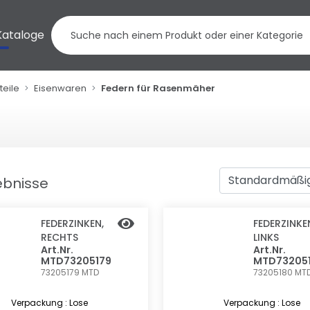
Kataloge
teile
Eisenwaren
Federn für Rasenmäher
ebnisse
FEDERZINKEN,
FEDERZINKE
RECHTS
LINKS
Art.Nr.
Art.Nr.
MTD73205179
MTD73205
73205179
MTD
73205180
MT
Verpackung : Lose
Verpackung : Lose