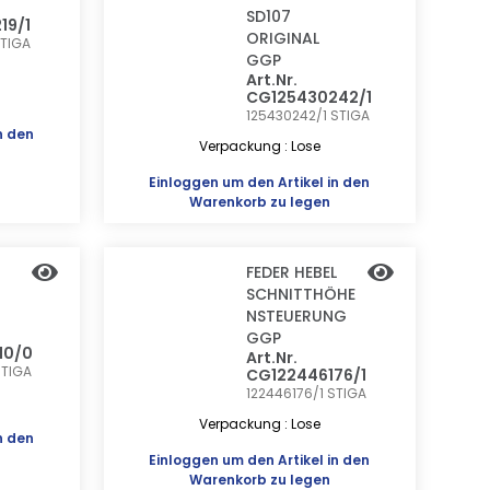
SD107
19/1
ORIGINAL
TIGA
GGP
Art.Nr.
CG125430242/1
125430242/1
STIGA
n den
Verpackung : Lose
Einloggen
um den Artikel in den
Warenkorb zu legen
FEDER HEBEL
SCHNITTHÖHE
NSTEUERUNG
GGP
10/0
Art.Nr.
STIGA
CG122446176/1
122446176/1
STIGA
Verpackung : Lose
n den
Einloggen
um den Artikel in den
Warenkorb zu legen