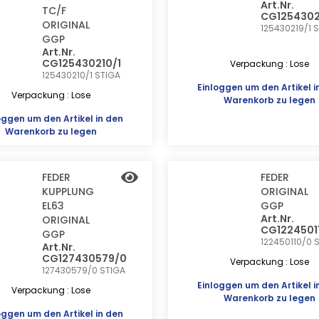
Art.Nr.
TC/F
CG1254302
ORIGINAL
125430219/1
S
GGP
Art.Nr.
CG125430210/1
Verpackung : Lose
125430210/1
STIGA
Einloggen
um den Artikel i
Verpackung : Lose
Warenkorb zu legen
oggen
um den Artikel in den
Warenkorb zu legen
FEDER
FEDER
KUPPLUNG
ORIGINAL
EL63
GGP
Art.Nr.
ORIGINAL
CG1224501
GGP
122450110/0
Art.Nr.
CG127430579/0
Verpackung : Lose
127430579/0
STIGA
Einloggen
um den Artikel i
Verpackung : Lose
Warenkorb zu legen
oggen
um den Artikel in den