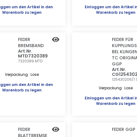
oggen
um den Artikel in den
Einloggen
um den Artikel i
Warenkorb zu legen
Warenkorb zu legen
FEDER
FEDER FÜR
BREMSBAND
KUPPLUNGS
Art.Nr.
BEL KLINGE
MTD7320389
TC ORIGIN
7320389
MTD
GGP
Art.Nr.
CG1254302
Verpackung : Lose
125430206/1
oggen
um den Artikel in den
Verpackung : Lose
Warenkorb zu legen
Einloggen
um den Artikel i
Warenkorb zu legen
FEDER
FEDER GGP
BLATTBREMSE