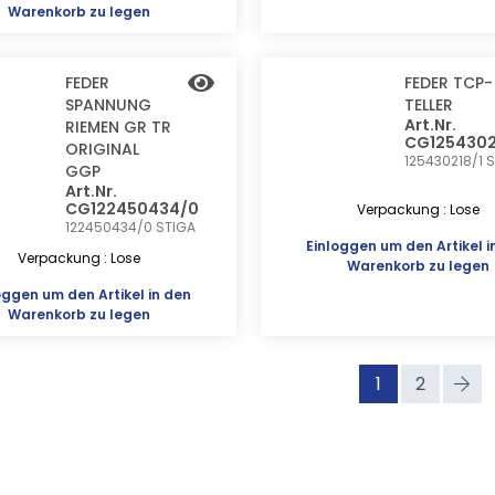
Warenkorb zu legen
FEDER
FEDER TCP-
SPANNUNG
TELLER
Art.Nr.
RIEMEN GR TR
CG1254302
ORIGINAL
125430218/1
S
GGP
Art.Nr.
CG122450434/0
Verpackung : Lose
122450434/0
STIGA
Einloggen
um den Artikel i
Verpackung : Lose
Warenkorb zu legen
oggen
um den Artikel in den
Warenkorb zu legen
1
2