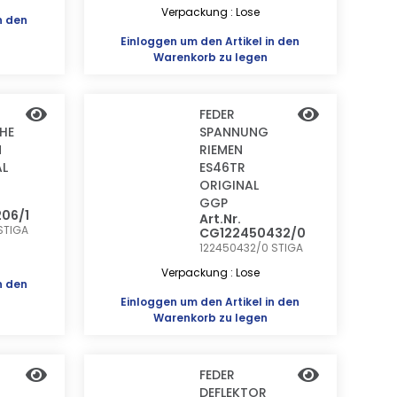
Verpackung : Lose
n den
Einloggen
um den Artikel in den
Warenkorb zu legen
FEDER
HE
SPANNUNG
N
RIEMEN
AL
ES46TR
ORIGINAL
GGP
06/1
Art.Nr.
STIGA
CG122450432/0
122450432/0
STIGA
Verpackung : Lose
n den
Einloggen
um den Artikel in den
Warenkorb zu legen
FEDER
DEFLEKTOR