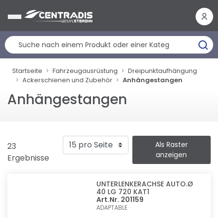
Cookie-Einstellungen
Startseite
Fahrzeugausrüstung
Dreipunktaufhängung
Ackerschienen und Zubehör
Anhängestangen
Anhängestangen
Als Raster
23
anzeigen
Ergebnisse
UNTERLENKERACHSE AUTO.Ø
40 LG 720 KAT1
Art.Nr. 201159
ADAPTABLE