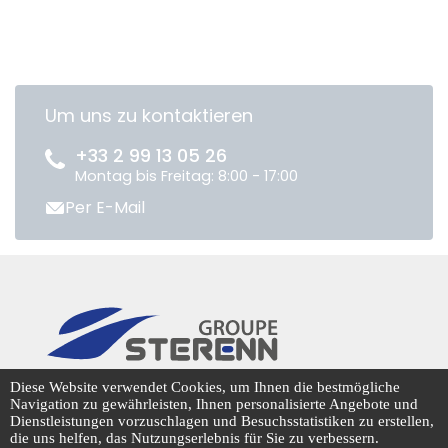
Um uns zu kontaktieren
+33 2 99 13 05 26
Montag bis Freitag: 8:00 - 17:00
Per E-Mail
CENTRADIS © 2026
Diese Website verwendet Cookies, um Ihnen die bestmögliche
Navigation zu gewährleisten, Ihnen personalisierte Angebote und
Dienstleistungen vorzuschlagen und Besuchsstatistiken zu erstellen,
die uns helfen, das Nutzungserlebnis für Sie zu verbessern.