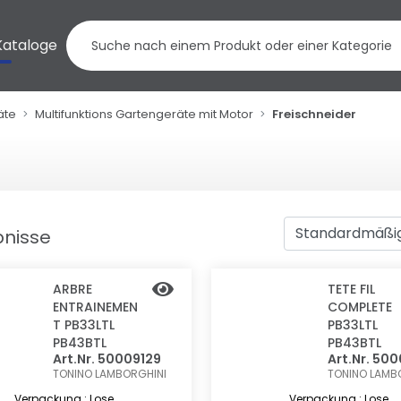
Kataloge
äte
Multifunktions Gartengeräte mit Motor
Freischneider
bnisse
ARBRE
TETE FIL
ENTRAINEMEN
COMPLETE
T PB33LTL
PB33LTL
PB43BTL
PB43BTL
Art.Nr. 50009129
Art.Nr. 50
TONINO LAMBORGHINI
TONINO LAMB
Verpackung : Lose
Verpackung : Lose