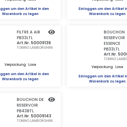
oggen
um den Artikel in den
Einloggen
um den Artikel i
Warenkorb zu legen
Warenkorb zu legen
FILTRE A AIR
BOUCHON
PB33LTL
RESERVOIR
Art.Nr. 50009136
ESSENCE
TONINO LAMBORGHINI
PB33LTL
Art.Nr. 50
TONINO LAMB
Verpackung : Lose
Verpackung : Lose
oggen
um den Artikel in den
Einloggen
um den Artikel i
Warenkorb zu legen
Warenkorb zu legen
BOUCHON DE
RESERVOIR
PB43BTL
Art.Nr. 50009143
TONINO LAMBORGHINI