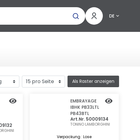
DE
Als Raster anzeigen
EMBRAYAGE
IBHK PB33LTL
PB43BTL
Art.Nr. 50009134
TONINO LAMBORGHINI
009132
ORGHINI
Verpackung : Lose