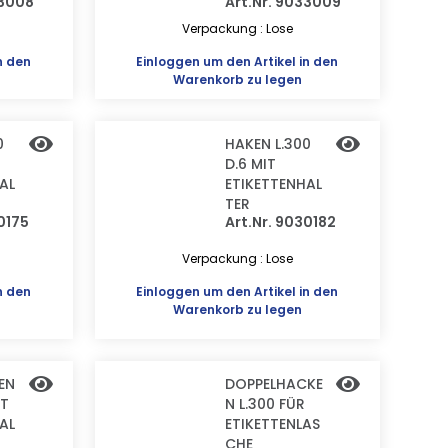
33008
Art.Nr. 9033009
Verpackung : Lose
n den
Einloggen
um den Artikel in den
Warenkorb zu legen
0
HAKEN L.300
D.6 MIT
AL
ETIKETTENHAL
TER
0175
Art.Nr. 9030182
Verpackung : Lose
n den
Einloggen
um den Artikel in den
Warenkorb zu legen
EN
DOPPELHACKE
IT
N L.300 FÜR
AL
ETIKETTENLAS
CHE