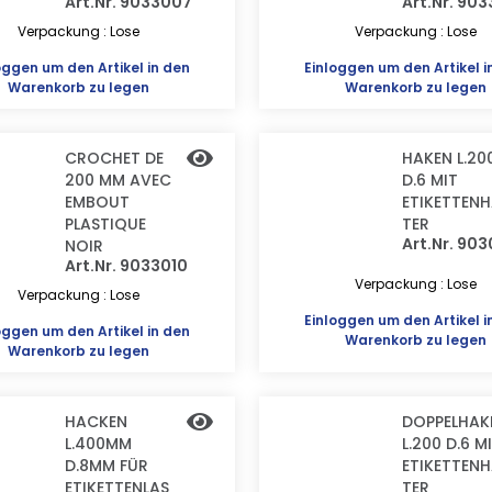
Art.Nr. 9033007
Art.Nr. 90
Verpackung : Lose
Verpackung : Lose
oggen
um den Artikel in den
Einloggen
um den Artikel i
Warenkorb zu legen
Warenkorb zu legen
CROCHET DE
HAKEN L.20
200 MM AVEC
D.6 MIT
EMBOUT
ETIKETTENH
PLASTIQUE
TER
Art.Nr. 903
NOIR
Art.Nr. 9033010
Verpackung : Lose
Verpackung : Lose
Einloggen
um den Artikel i
oggen
um den Artikel in den
Warenkorb zu legen
Warenkorb zu legen
HACKEN
DOPPELHAK
L.400MM
L.200 D.6 M
D.8MM FÜR
ETIKETTENH
ETIKETTENLAS
TER