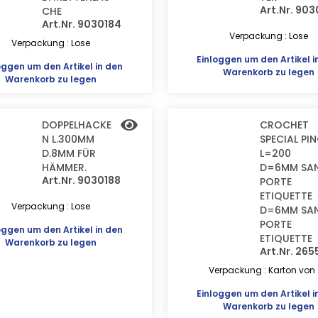
Art.Nr. 903
CHE
Art.Nr. 9030184
Verpackung : Lose
Verpackung : Lose
Einloggen
um den Artikel i
oggen
um den Artikel in den
Warenkorb zu legen
Warenkorb zu legen
DOPPELHACKE
CROCHET
N L.300MM
SPECIAL PI
D.8MM FÜR
L=200
HÄMMER.
D=6MM SA
Art.Nr. 9030188
PORTE
ETIQUETTE
Verpackung : Lose
D=6MM SA
PORTE
oggen
um den Artikel in den
ETIQUETTE
Warenkorb zu legen
Art.Nr. 265
Verpackung : Karton von
Einloggen
um den Artikel i
Warenkorb zu legen