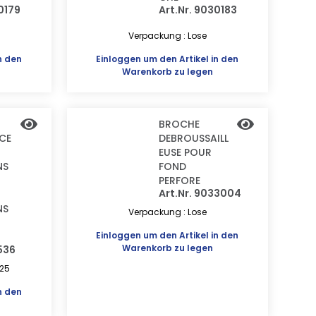
0179
Art.Nr. 9030183
Verpackung : Lose
n den
Einloggen
um den Artikel in den
Warenkorb zu legen
BROCHE
NCE
DEBROUSSAILL
EUSE POUR
NS
FOND
PERFORE
Art.Nr. 9033004
NS
Verpackung : Lose
Einloggen
um den Artikel in den
Warenkorb zu legen
536
 25
n den