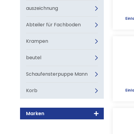
auszeichnung
Einl
Abteiler für Fachboden
Krampen
beutel
Schaufensterpuppe Mann
Korb
Einl
Marken