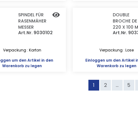
SPINDEL FÜR
DOUBLE
RASENMÄHER
BROCHE DE
MESSER
220 X 100 
Art.Nr. 9030102
Art.Nr. 903
Verpackung : Karton
Verpackung : Lose
oggen
um den Artikel in den
Einloggen
um den Artikel i
Warenkorb zu legen
Warenkorb zu legen
1
2
...
5