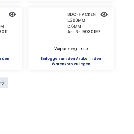
BDC-HACKEN
L.300MM
MM
D.6MM
3011
Art.Nr. 9030197
Verpackung : Lose
n den
Einloggen
um den Artikel in den
Warenkorb zu legen