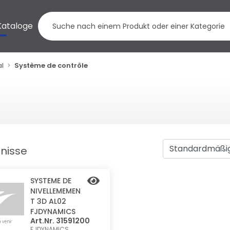
Kataloge
al
Système de contrôle
bnisse
SYSTEME DE
NIVELLEMEMEN
T 3D AL02
FJDYNAMICS
Art.Nr. 31591200
FJDYNAMICS