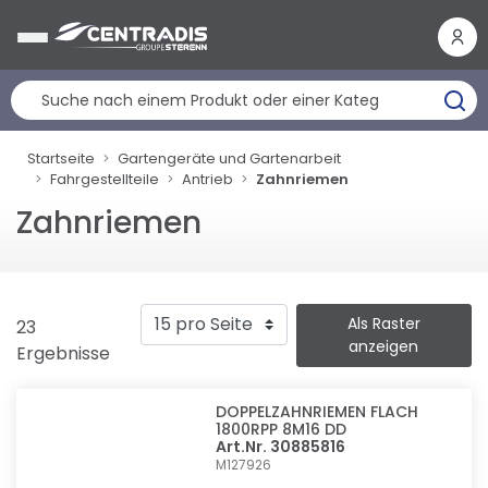
Cookie-Einstellungen
Startseite
Gartengeräte und Gartenarbeit
Fahrgestellteile
Antrieb
Zahnriemen
Zahnriemen
Als Raster
23
anzeigen
Ergebnisse
DOPPELZAHNRIEMEN FLACH
1800RPP 8M16 DD
Art.Nr. 30885816
M127926