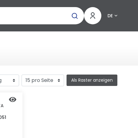
DE
Als Raster anzeigen
TA
051