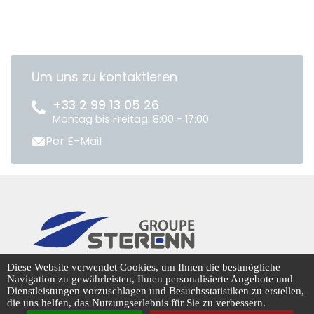
Um uns zu kontaktieren
+33 2 99 13 05 26
Montag bis Freitag: 8:00 - 17:00
Per E-Mail
CENTRADIS © 2026
Diese Website verwendet Cookies, um Ihnen die bestmögliche
Navigation zu gewährleisten, Ihnen personalisierte Angebote und
Dienstleistungen vorzuschlagen und Besuchsstatistiken zu erstellen,
die uns helfen, das Nutzungserlebnis für Sie zu verbessern.
Cookie-Management