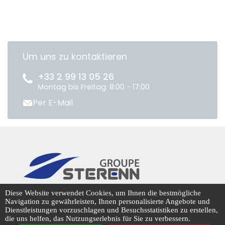
Um uns zu kontaktieren
+33 2 99 13 05 26
Montag bis Freitag: 8:00 - 17:00
Per E-Mail
CENTRADIS © 2026
Diese Website verwendet Cookies, um Ihnen die bestmögliche
Navigation zu gewährleisten, Ihnen personalisierte Angebote und
Dienstleistungen vorzuschlagen und Besuchsstatistiken zu erstellen,
die uns helfen, das Nutzungserlebnis für Sie zu verbessern.
Cookie-Management