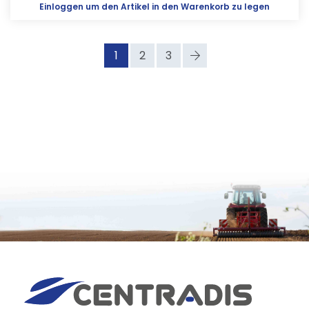
Einloggen
um den Artikel in den Warenkorb zu legen
1
2
3