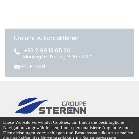
Um uns zu kontaktieren
+33 2 99 13 05 26
Montag bis Freitag: 8:00 - 17:00
Per E-Mail
CENTRADIS © 2026
Diese Website verwendet Cookies, um Ihnen die bestmögliche
Navigation zu gewährleisten, Ihnen personalisierte Angebote und
Dienstleistungen vorzuschlagen und Besuchsstatistiken zu erstellen,
die uns helfen, das Nutzungserlebnis für Sie zu verbessern.