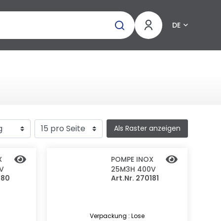
DE
Als Raster anzeigen
X
POMPE INOX
V
25M3H 400V
180
Art.Nr. 270181
Verpackung : Lose