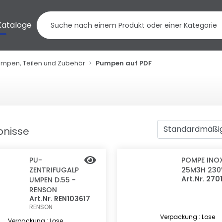
Kataloge
mpen, Teilen und Zubehör
Pumpen auf PDF
bnisse
PU-
POMPE INO
ZENTRIFUGALP
25M3H 230
Art.Nr. 270
UMPEN D.55 -
RENSON
Art.Nr. REN103617
RENSON
Verpackung : Lose
Verpackung : Lose