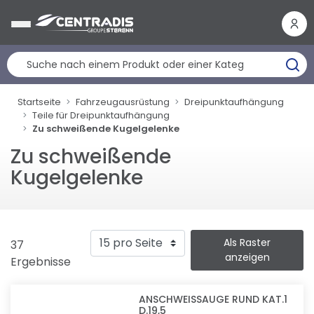
Cookie-Einstellungen
Startseite
Fahrzeugausrüstung
Dreipunktaufhängung
Teile für Dreipunktaufhängung
Zu schweißende Kugelgelenke
Zu schweißende
Kugelgelenke
Als Raster
37
anzeigen
Ergebnisse
ANSCHWEISSAUGE RUND KAT.1
D.19,5